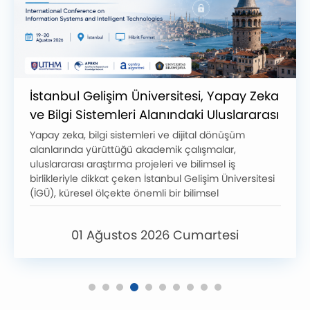
İstanbul Gelişim Üniversitesi, Yapay Zeka
ve Bilgi Sistemleri Alanındaki Uluslararası
Vizyonunu INSIGHT 2026 ile Güçlendiriyor
Yapay zeka, bilgi sistemleri ve dijital dönüşüm
alanlarında yürüttüğü akademik çalışmalar,
uluslararası araştırma projeleri ve bilimsel iş
birlikleriyle dikkat çeken İstanbul Gelişim Üniversitesi
(İGÜ), küresel ölçekte önemli bir bilimsel
organizasyona daha ev sahipliği yapmaya
hazırlanıyor. Uluslararası araştırma ekosistemini
01 Ağustos 2026 Cumartesi
güçlendirmeyi ve disiplinler arası bilimsel üretimi
desteklemeyi sürdüren İstanbul Gelişim Üniversitesi,
International Conference on Information Systems
and Intelligent Technologies 2026 (INSIGHT 2026)
konferansını 19–20 Ağustos 2026 tarihlerinde hibrit
formatta gerçekleştirecek. Universiti Tun Hussein