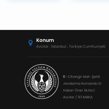
Üniversitesi Rektör Vekili
Istanbul Ottomare’
Prof. Dr. Şükran Güzin Ilıcak
başaşçı olarak gör
Aydınalp ile Rektör
başlayan İGÜ mezu
Yardımcısı Prof. Dr. S. Arda
Müge Şahin oldu.
Öztürkcan, Bakırköy
Belediye Başkanı Doç. Dr.
Ayşegül Ovalıoğlu'nu
Konum
makamında ziyaret etti.
Avcılar , İstanbul , Türkiye Cumhuriyeti
:
Cihangir Mah. Şehit
Jandarma Komando Er
Hakan Öner Sk.No:1
Avcılar / İSTANBUL