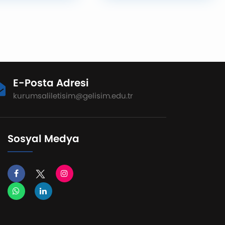
iği yapmaya
Gelişim Üniversitesi (İGÜ),
nıyor. Uluslararası
tercih döneminde
rma ekosistemini
adaylara sunduğu
dirmeyi ve
uluslararası
nler arası bilimsel
standartlardaki eğitim
i desteklemeyi
anlayışını, yeni nesil
en İstanbul Gelişim
Learn2EARN (Learning to
E-Posta Adresi
itesi, International
Earning) eğitim modeliyle
rence on
bir adım daha ileri taşıyor.
kurumsaliletisim@gelisim.edu.tr
ation Systems and
Mikro-yeterlilik ve mikro-
igent Technologies
sertifikasyon temelli olarak
INSIGHT 2026)
geliştirilen Learn2EARN
ansını 19–20
Programı, öğrencilerin
Sosyal Medya
s 2026 tarihlerinde
yalnızca teorik bilgi
formatta
edinmesini değil, bu bilgiyi
eştirecek. Universiti
uygulamaya dönüştürerek
ssein Malaysia, Asia
somut yetkinlikler
c Research and
kazanmasını ve
edge Network
kariyerlerine güçlü bir
), Centro Algoritmi
başlangıç yapmasını
ijaya University iş
hedefliyor. Dünya