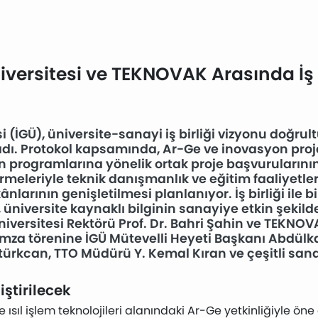
iversitesi ve TEKNOVAK Arasında İş B
si (İGÜ), üniversite-sanayi iş birliği vizyonu doğ
aladı. Protokol kapsamında, Ar-Ge ve inovasyon proje
on programlarına yönelik ortak proje başvurularını
eleriyle teknik danışmanlık ve eğitim faaliyetler
nlarının genişletilmesi planlanıyor. İş birliği ile bir
, üniversite kaynaklı bilginin sanayiye etkin şekil
Üniversitesi Rektörü Prof. Dr. Bahri Şahin ve TEKN
mza törenine İGÜ Mütevelli Heyeti Başkanı Abdülkad
türkcan, TTO Müdürü Y. Kemal Kıran ve çeşitli sanayi
iştirilecek
sıl işlem teknolojileri alanındaki Ar-Ge yetkinliğiyle öne ç