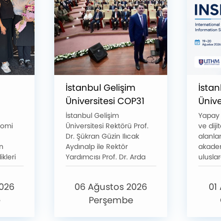
İstanbul Gelişim
İstan
Üniversitesi COP31
Ünive
Bilim Diplomasisi
Zeka 
İstanbul Gelişim
Yapay z
nomi
Üniversitesi Rektörü Prof.
ve dij
ne
Toplantısına Katıldı
Siste
Dr. Şükran Güzin Ilıcak
alanla
am
Alan
n
Aydınalp ile Rektör
akadem
Ulusl
kleri
Yardımcısı Prof. Dr. Arda
ulusla
Vizy
ariyer
Öztürkcan, Yükseköğretim
projele
i
Kurulu (YÖK) tarafından
birlikl
2026 
2026
06 Ağustos 2026
01
ayı
Ankara'da düzenlenen
İstanb
Güçle
ıların
COP31 Yolunda Bilim
Ünivers
e
Perşembe
iri de
Diplomasisi Akademi
ölçekte
Lansmanı ve COP31
organi