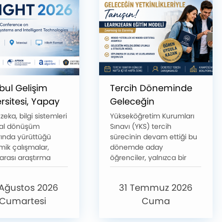
bul Gelişim
Tercih Döneminde
rsitesi, Yapay
Geleceğin
ve Bilgi
Yetkinlikleriyle
eka, bilgi sistemleri
Yükseköğretim Kurumları
ital dönüşüm
Sınavı (YKS) tercih
mleri
Tanışın: İstanbul
rında yürüttüğü
sürecinin devam ettiği bu
ındaki
Gelişim
ik çalışmalar,
dönemde aday
ararası
Üniversitesi'nden
rarası araştırma
öğrenciler, yalnızca bir
onunu INSIGHT
Learn2EARN Eğitim
ri ve bilimsel iş
üniversite değil; aynı
eriyle dikkat çeken
zamanda mezuniyet
ile
Modeli
 Ağustos 2026
31 Temmuz 2026
ul Gelişim
sonrasında rekabet
ndiriyor
itesi (İGÜ), küresel
avantajı sağlayacak
Cumartesi
Cuma
 önemli bir bilimsel
eğitim modellerini de
zasyona daha ev
değerlendiriyor. İstanbul