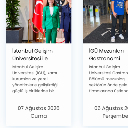
İstanbul Gelişim
İGÜ Mezunları
Üniversitesi ile
Gastronomi
Bakırköy Belediyesi
Alanında
İstanbul Gelişim
İstanbul Gelişim
Üniversitesi (İGÜ), kamu
Üniversitesi Gastro
Arasındaki Stratejik
Başarılarıyla Ö
kurumları ve yerel
Bölümü mezunları,
İş Birliği Güçleniyor
Çıkmaya Dev
yönetimlerle geliştirdiği
sektörün önde gele
Ediyor
güçlü iş birliklerine bir
firmalarında üstlendi
yenisini daha ekleyerek
önemli görevlerle k
toplumsal gelişime katkı
yolculuklarında yen
07 Ağustos 2026
06 Ağustos 
sağlayacak ortak
başarılara imza atm
çalışmalarını kararlılıkla
sürdürüyor. Bu başar
Cuma
Perşemb
sürdürüyor. Bu kapsamda
son örneklerinden b
İstanbul Gelişim
Radisson Blu Hotel,