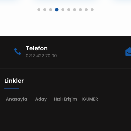
de
Toplantısı'na katıldı.
sahipl
eve
Türkiye'nin COP31
hazırla
nu
Başkanlığı sürecinde
araştı
yükseköğretimin
güçlen
üstleneceği rolün ele
disipli
alındığı toplantıda,
üretim
üniversitelerin iklim
sürdür
Telefon
değişikliğiyle mücadele ve
Ünivers
sürdürülebilir kalkınma
Confe
0212 422 70 00
hedeflerine bilimsel katkısı
Inform
değerlendirildi.
Intell
2026 (
konfer
Linkler
Ağusto
hibrit 
gerçekl
Anasayfa
Aday
Hızlı Erişim
IGUMER
Tun Hu
Pacifi
Knowl
(APRKN
ve Braw