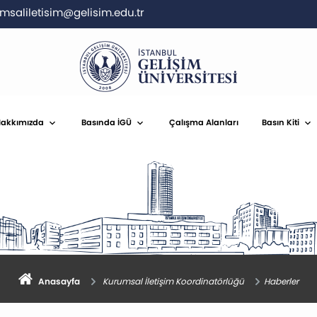
msaliletisim@gelisim.edu.tr
akkımızda
Basında İGÜ
Çalışma Alanları
Basın Kiti
Anasayfa
Kurumsal İletişim Koordinatörlüğü
Haberler