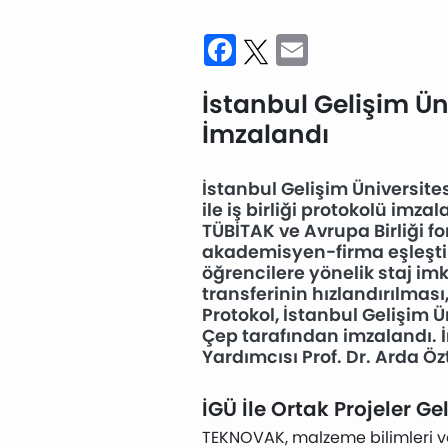
Facebook
Twitter
Email
İstanbul Gelişim Ün
İmzalandı
İstanbul Gelişim Üniversite
ile iş birliği protokolü imz
TÜBİTAK ve Avrupa Birliği f
akademisyen-firma eşleştirm
öğrencilere yönelik staj imkâ
transferinin hızlandırılması
Protokol, İstanbul Gelişim 
Çep tarafından imzalandı. İ
Yardımcısı Prof. Dr. Arda Öz
İGÜ İle Ortak Projeler Gel
TEKNOVAK, malzeme bilimleri ve ı