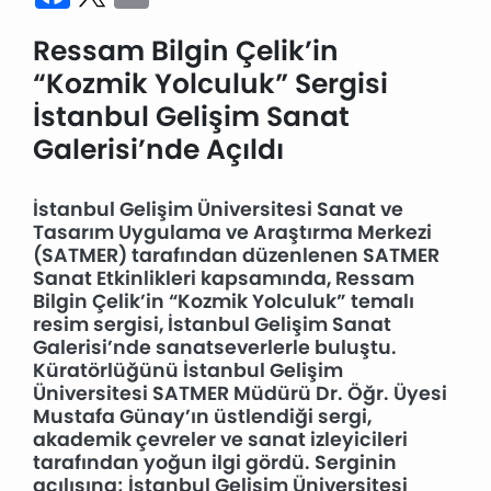
Ressam Bilgin Çelik’in
“Kozmik Yolculuk” Sergisi
İstanbul Gelişim Sanat
Galerisi’nde Açıldı
İstanbul Gelişim Üniversitesi Sanat ve
Tasarım Uygulama ve Araştırma Merkezi
(SATMER) tarafından düzenlenen SATMER
Sanat Etkinlikleri kapsamında, Ressam
Bilgin Çelik’in “Kozmik Yolculuk” temalı
resim sergisi, İstanbul Gelişim Sanat
Galerisi’nde sanatseverlerle buluştu.
Küratörlüğünü İstanbul Gelişim
Üniversitesi SATMER Müdürü Dr. Öğr. Üyesi
Mustafa Günay’ın üstlendiği sergi,
akademik çevreler ve sanat izleyicileri
tarafından yoğun ilgi gördü. Serginin
açılışına; İstanbul Gelişim Üniversitesi