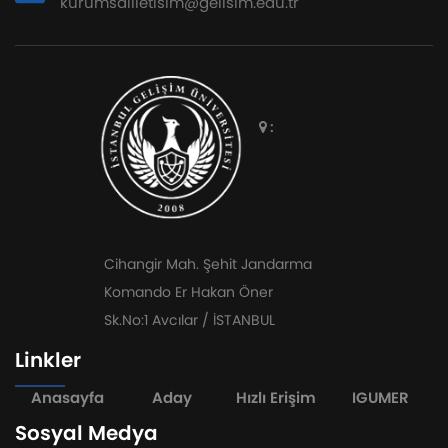
kurumsaliletisim@gelisim.edu.tr
:
Cihangir Mah. Şehit Jandarma
Komando Er Hakan Öner
Sk.No:1 Avcılar / İSTANBUL
Linkler
Anasayfa
Aday
Hızlı Erişim
IGUMER
Sosyal Medya